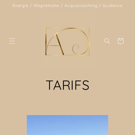
et
Energie / Magnétisme / Acquacoaching / Guidance
passer
au
contenu
Panier
TARIFS